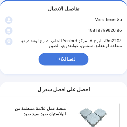
تفاصيل الاتصال
Miss. Irene Su
86 18818799820
Rm2203، البرج A، مركز Yanlord الحلم، شارع لونغتشينغ،
منطقة لونغغانغ، شنشن، غوانغدونغ، الصين
ﺎﺘﺼﻟ ﺍﻶﻧ
احصل على افضل سعر ل
منصة عمل عائمة منتظمة من
البلاستيك صيد صيد صيد
صيفي دائم