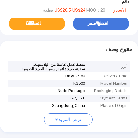
دائم
الأسعار：US$20.5-US$24
MOQ：20 قطعة
افضل سعر
ﺎﺘﺼﻟ ﺍﻶﻧ
منتوج وصف
,
منصة عمل عائمة من البلاستيك
أبرز
,
سفينة صيد دائمة
سفينة الصيد الصيفية
25-60 Days
Delivery Time
KS500
Model Number
Nude Package
Packaging Details
L/C, T/T
Payment Terms
Guangdong, China
Place of Origin
عرض المزيد