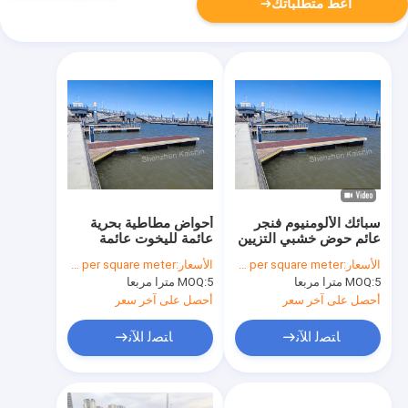
أعط متطلباتك
سبائك الألومنيوم فنجر
أحواض مطاطية بحرية
عائم حوض خشبي التزيين
عائمة لليخوت عائمة
عائم رصيف عائم
رصيف عائم
الأسعار:
USD200-USD500 per square meter
الأسعار:
USD200-USD500 per square meter
5 مترا مربعا
MOQ:
5 مترا مربعا
MOQ:
أحصل على آخر سعر
أحصل على آخر سعر
ﺎﺘﺼﻟ ﺍﻶﻧ
ﺎﺘﺼﻟ ﺍﻶﻧ