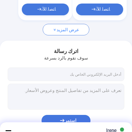
حوض عائم LLDPE
ﺎﺘﺼﻟ ﺍﻶﻧ
ﺎﺘﺼﻟ ﺍﻶﻧ
عرض المزيد
اترك رسالة
سوف نقوم بالرد بسرعة
استمر
Irene