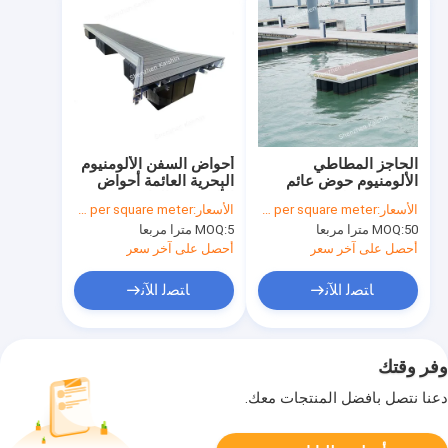
الحاجز المطاطي
أحواض السفن الألومنيوم
الألومنيوم حوض عائم
البحرية العائمة أحواض
حوض عائم لرصيف
الألومنيوم العائمة
الأسعار:
USD200-USD500 per square meter
الأسعار:
USD200-USD500 per square meter
المراكب الصغيرة /
KS6001
50 مترا مربعا
MOQ:
5 مترا مربعا
MOQ:
القوارب البحرية
أحصل على آخر سعر
أحصل على آخر سعر
ﺎﺘﺼﻟ ﺍﻶﻧ
ﺎﺘﺼﻟ ﺍﻶﻧ
وفر وقتك
دعنا نتصل بأفضل المنتجات معك.