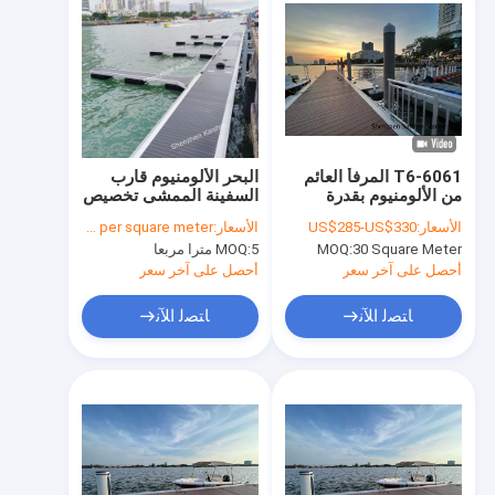
6061-T6 المرفأ العائم
البحر الألومنيوم قارب
من الألومنيوم بقدرة
السفينة الممشى تخصيص
حمولة 250-275 كجم /
حجم 500mm
الأسعار:
US$285-US$330
الأسعار:
USD200-USD500 per square meter
متر مربع وتصميم وحدات
Freeboard
30 Square Meter
MOQ:
5 مترا مربعا
MOQ:
لمشاريع المارينا
أحصل على آخر سعر
أحصل على آخر سعر
ﺎﺘﺼﻟ ﺍﻶﻧ
ﺎﺘﺼﻟ ﺍﻶﻧ
منزل
المنتجات
أشرطة فيديو