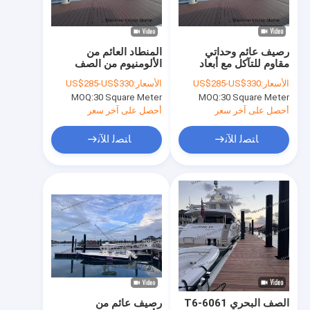
حول بنا
جولة في المعمل
رصيف عائم وحداتي
المنطاد العائم من
مقاوم للتآكل مع أبعاد
الألومنيوم من الصف
ضبط الجودة
قابلة للتخصيص
البحري 6061-T6 مع
الأسعار:
US$285-US$330
الأسعار:
US$285-US$330
للتطبيقات البحرية
أبعاد قابلة للتخصيص
MOQ:
30 Square Meter
MOQ:
30 Square Meter
وقدرة حمل 250-275
اتصل بنا
كجم / متر مربع
أحصل على آخر سعر
أحصل على آخر سعر
أخبار
ﺎﺘﺼﻟ ﺍﻶﻧ
ﺎﺘﺼﻟ ﺍﻶﻧ
طلب اقتباس
الاحواض البحرية العائمة
أحواض عائمة من الألومنيوم
الاصبع قفص الاتهام
الصف البحري 6061-T6
رصيف عائم من