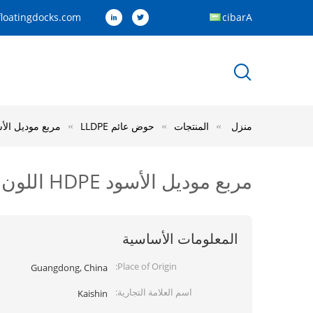
loatingdocks.com
Arabic
منزل
المنتجات
حوض عائم LLDPE
مربع موديل الأسود HDPE اللون العائم طواحين يخت طائرة ركوب ا
مربع موديل الأسود HDPE اللون العائم طواحين يخت طائرة ركوب السكي مع رغوة EPS
المعلومات الأساسية
Place of Origin:
Guangdong, China
اسم العلامة التجارية:
Kaishin