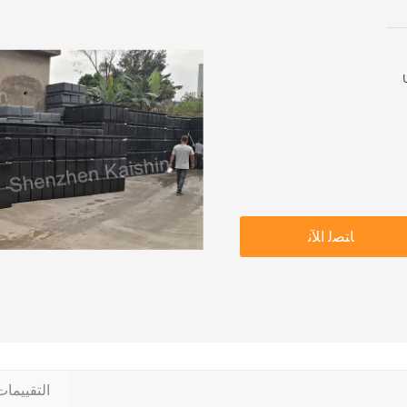
ﺎﺘﺼﻟ ﺍﻶﻧ
التقييما