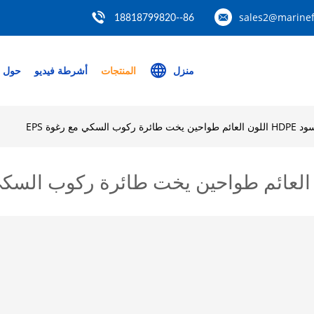
sales2@marinef
86--18818799820
منزل
المنتجات
أشرطة فيديو
حول ب
لسكي مع رغوة EPS