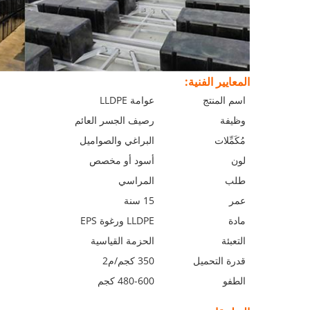
المعايير الفنية:
اسم المنتج
عوامة LLDPE
وظيفة
رصيف الجسر العائم
مُكَمِّلات
البراغي والصواميل
لون
أسود أو مخصص
طلب
المراسي
عمر
15 سنة
مادة
LLDPE ورغوة EPS
التعبئة
الحزمة القياسية
قدرة التحميل
350 كجم/م2
الطفو
480-600 كجم