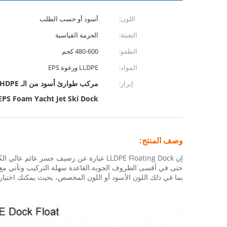
اللون:
أسود أو حسب الطلب
التعبئة:
الحزمة القياسية
الطفو:
480-600 كجم
المواد:
LLDPE ورغوة EPS
مركب طوارئ أسود من الـ HDPE,حوض التزلج للسيارات اليخوتية النفاثة HDPE,رذاذ EPS يخت طائرة ركوب السكي
إبراز:
EPS Foam Yacht Jet Ski Dock
وصف المنتج:
حتى في أقسى الظروف الجوية.القاعدة سهلة التركيب وتأتي مع 
بما في ذلك اللون الأسود أو اللون المخصص، بحيث يمكنك اختيار اللون الذي يناسب احتياجا