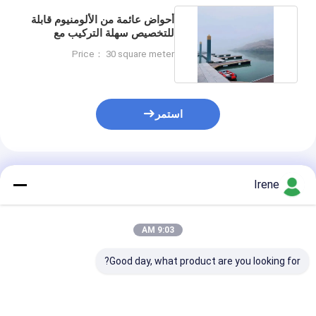
أحواض عائمة من الألومنيوم قابلة
للتخصيص سهلة التركيب مع
صيانة منخفضة
Price： 30 square meter
استمر
المنتجات الموصى بها
Irene
9:03 AM
Good day, what product are you looking for?
رصيف عائم من
أحواض عائمة بحرية
دائم سبائك الألو