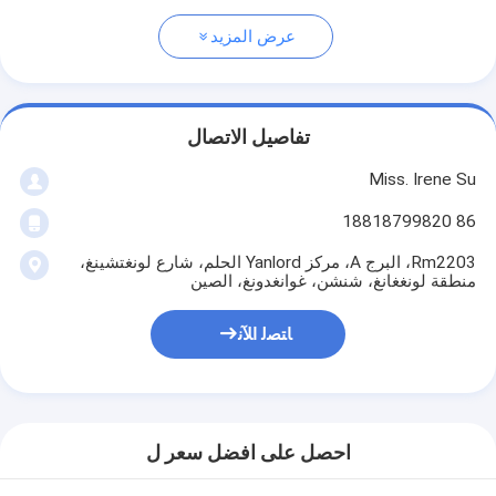
عرض المزيد
تفاصيل الاتصال
Miss. Irene Su
86 18818799820
Rm2203، البرج A، مركز Yanlord الحلم، شارع لونغتشينغ،
منطقة لونغغانغ، شنشن، غوانغدونغ، الصين
ﺎﺘﺼﻟ ﺍﻶﻧ
احصل على افضل سعر ل