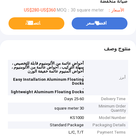
صيانة منخفضة
الأسعار：US$280-US$360
MOQ：30 square meter
افضل سعر
ﺎﺘﺼﻟ ﺍﻶﻧ
منتوج وصف
أحواض عائمة من الألومنيوم قابلة للتخصيص ،
سهلة التركيب ، أحواض عائمة من الألومنيوم ،
أحواض ألمنيوم عائمة خفيفة الوزن
,
أبرز
Easy Installation Aluminum Floating
Docks
,
lightweight Aluminum Floating Docks
25-60 Days
Delivery Time
Minimum Order
30 square meter
Quantity
KS1000
Model Number
Standard Package
Packaging Details
L/C, T/T
Payment Terms