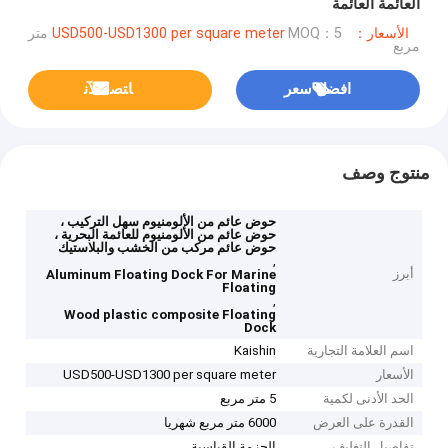
العائمة العائمة
الأسعار：USD500-USD1300 per square meter
MOQ：5 متر
مربع
افضل سعر
ﺎﺘﺼﻟ ﺍﻶﻧ
منتوج وصف
حوض عائم من الألومنيوم سهل التركيب ،
حوض عائم من الألومنيوم للعائمة البحرية ،
حوض عائم مركب من الخشب والبلاستيك
,
أبرز
Aluminum Floating Dock For Marine
Floating
,
Wood plastic composite Floating
Dock
اسم العلامة التجارية
Kaishin
الأسعار
USD500-USD1300 per square meter
الحد الأدنى لكمية
5 متر مربع
القدرة على العرض
6000 متر مربع شهريا
تفاصيل التغليف
الحزمة القياسية