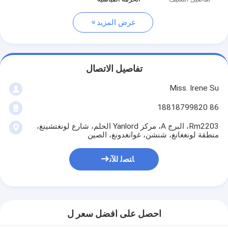
عرض المزيد
تفاصيل الاتصال
Miss. Irene Su
86 18818799820
Rm2203، البرج A، مركز Yanlord الحلم، شارع لونغتشينغ،
منطقة لونغغانغ، شنشن، غوانغدونغ، الصين
ﺎﺘﺼﻟ ﺍﻶﻧ
احصل على افضل سعر ل