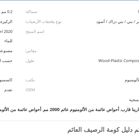
سماكة:
0.2 مم ~ 15 مم أو حسب الطلب
/ بني / بني دراك / أسود
نوع ملحقات الأرضيات:
الركيزة
اسم المنتج:
020
للماء
مقاس:
مصنوعة
Wood-Plastic Composit
طول:
حسب ا
لومنيوم
يكتب:
اكسسوار
OEM:
تقدم
فسجية
رينا قارب
أحواض عائمة من الألومنيوم عائم 2000 مم
أحواض عائمة من الألوم
,
,
م دليل كومة الرصيف العائم