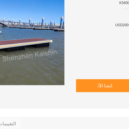
KS600
USD200-
ﺎﺘﺼﻟ ﺍﻶﻧ
التقييما