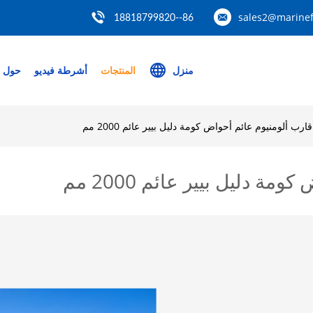
sales2@marinef
86--18818799820
منزل
المنتجات
أشرطة فيديو
حول ب
قارب ألومنيوم عائم أحواض كومة دليل بيير عائم 2000 مم
ة دليل بيير عائم 2000 مم