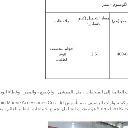
لومنيوم - ممر
معيار التحميل (كيلو
لطفو (مم)
ملاحظات
باسكال)
أحجام مخصصة
400-6
2.5
تتوفر
كطلب.
لعائمة إلى الملحقات ، مثل الممشى ، والإصبع ، والممر ، وغطاء الوبر 
Shenzhen Kaishin Marine Accessories Co. في عام 2019.
مع الخبرة والدراية في صناعة الأحواض العائمة ، فإن Shenzhen Kaishin هو متجرك الشامل ل