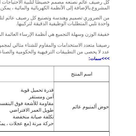
كل رصيف عائم نصنعه مصمم خصيصًا لتلبية الاحتياجات 
المشروع.بالإضافة إلى الأنظمة الكهربائية والمائية ، ي
من الضروري تصميم وهندسة وتصنيع كل رصيف عائم لتلبية ا
واحدة تلبي المتطلبات الوظيفية الدقيقة لتركيبها.
خفيفة الوزن وسهلة التجميع هي أنظمة الإرساء العائمة المث
رصيفنا متعدد الاستخدامات والمقاوم للشتاء مثالي لمجموع
عدد لا يحصى من التطبيقات الترفيهية والحكومية والصناع
:
>>>
سمات
اسم المنتج
قدرة تحميل قوية
آمن ومستقر
مقاومة للأشعة فوق البنفسج
حوض ألمنيوم عائم
طويل العمر الافتراضي
تكلفة صيانة منخفضة
حركة مرنة (مع عجلات ، يمك