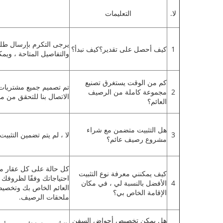
لا.
التعليمات
يرجى التكرم بإرسال طلب
1
كيف أحصل على تقدير؟كيف نبدأ؟
والتفاصيل المتاحة ، ويمك
كم من الوقت يستغرق تصنيع
تم تصميم جميع مشتريا
2
مجموعة كاملة من الرصيف
الاتصال بنا للتحقق من من
العائم؟
هل التثبيت متضمن مع شراء
3
لا ، لم يتم تضمين التثبي
مشروع رصيف عائم؟
كل حالة على كل عقار مخت
كيف يمكنني معرفة نوع التثبيت
احتياجاتك وفقًا لظروف
4
الأفضل بالنسبة لي ، في مكان
العائم الخاص بك وتخصي
الإقامة الخاص بي؟
ملحقات الرصيف.
هل يمكن تخصيص أحواض السفن