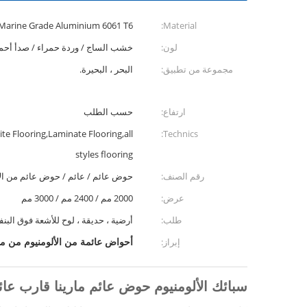
Marine Grade Aluminium 6061 T6
Material:
لون:
خشب الساج / وردة حمراء / صدأ أحمر 
مجموعة من تطبيق:
البحر ، البحيرة.
ارتفاع:
حسب الطلب
e Flooring,Laminate Flooring,all
Technics:
styles flooring
رقم الصنف:
حوض عائم / عائم / حوض عائم من الأ
عرض:
2000 مم / 2400 مم / 3000 مم
طلب:
أرضية ، حديقة ، لوح للأشعة فوق البن
أحواض عائمة من الألومنيوم من ما
إبراز:
سبائك الألومنيوم حوض عائم مارينا قارب عائ