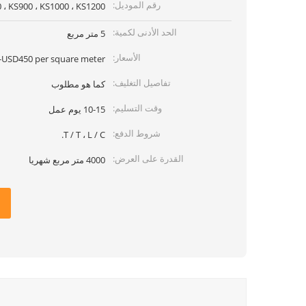
رقم الموديل:
 ، KS900 ، KS1000 ، KS1200
الحد الأدنى لكمية:
5 متر مربع
الأسعار:
USD450 per square meter
تفاصيل التغليف:
كما هو مطلوب
وقت التسليم:
10-15 يوم عمل
شروط الدفع:
T / T ، L / C.
القدرة على العرض:
4000 متر مربع شهريا