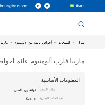
loatingdocks.com
Arabic
منزل
المنتجات
أحواض عائمة من الألومنيوم
مارينا 
مارينا قارب ألومنيوم عائم أحواض كوم
المعلومات الأساسية
مكان المنشأ:
قوانغدونغ ، الصين
اسم العلامة التجارية:
Kaishin