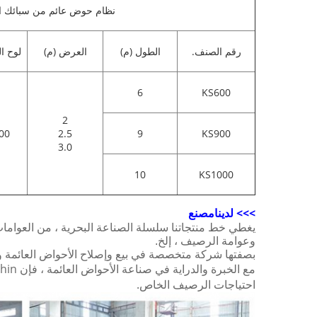
نظام حوض عائم من سبائك الأ
رقم الصنف.
الطول (م)
العرض (م)
لوح ا
6
KS600
2
00
2.5
9
KS900
3.0
10
KS1000
>>> لدينا
مصنع
يغطي خط منتجاتنا سلسلة الصناعة البحرية ، من العوامات ا
وعوامة الرصيف ، إلخ.
بصفتها شركة متخصصة في بيع وإصلاح الأحواض العائمة وإكسسوارات الرصيف ، تم تأسيس .، Ltd
احتياجات الرصيف الخاص.