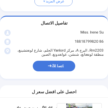
عرض المزيد
تفاصيل الاتصال
Miss. Irene Su
86 18818799820
Rm2203، البرج A، مركز Yanlord الحلم، شارع لونغتشينغ،
منطقة لونغغانغ، شنشن، غوانغدونغ، الصين
ﺎﺘﺼﻟ ﺍﻶﻧ
احصل على افضل سعر ل
سبائك الألومنيوم حوض عائم