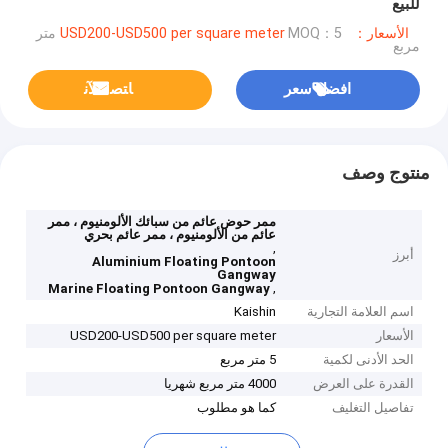
للبيع
الأسعار：USD200-USD500 per square meter
MOQ：5 متر
مربع
افضل سعر
ﺎﺘﺼﻟ ﺍﻶﻧ
منتوج وصف
ممر حوض عائم من سبائك الألومنيوم ، ممر
عائم من الألومنيوم ، ممر عائم بحري
,
أبرز
Aluminium Floating Pontoon
Gangway
,
Marine Floating Pontoon Gangway
اسم العلامة التجارية
Kaishin
الأسعار
USD200-USD500 per square meter
الحد الأدنى لكمية
5 متر مربع
القدرة على العرض
4000 متر مربع شهريا
تفاصيل التغليف
كما هو مطلوب