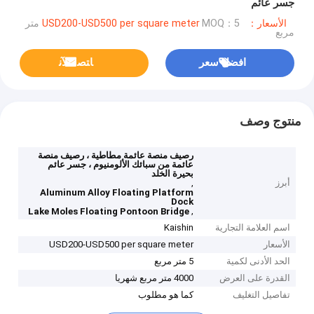
جسر عائم
الأسعار：USD200-USD500 per square meter
MOQ：5 متر
مربع
افضل سعر
ﺎﺘﺼﻟ ﺍﻶﻧ
منتوج وصف
رصيف منصة عائمة مطاطية ، رصيف منصة
عائمة من سبائك الألومنيوم ، جسر عائم
بحيرة الخلد
أبرز
,
Aluminum Alloy Floating Platform
Dock
,
Lake Moles Floating Pontoon Bridge
اسم العلامة التجارية
Kaishin
الأسعار
USD200-USD500 per square meter
الحد الأدنى لكمية
5 متر مربع
القدرة على العرض
4000 متر مربع شهريا
تفاصيل التغليف
كما هو مطلوب