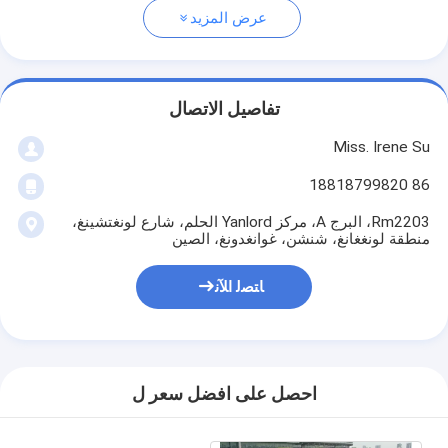
عرض المزيد
تفاصيل الاتصال
Miss. Irene Su
86 18818799820
Rm2203، البرج A، مركز Yanlord الحلم، شارع لونغتشينغ،
منطقة لونغغانغ، شنشن، غوانغدونغ، الصين
ﺎﺘﺼﻟ ﺍﻶﻧ
احصل على افضل سعر ل