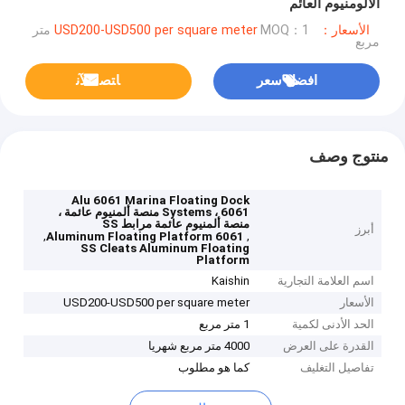
الألومنيوم العائم
الأسعار：USD200-USD500 per square meter
MOQ：1 متر
مربع
افضل سعر
ﺎﺘﺼﻟ ﺍﻶﻧ
منتوج وصف
Alu 6061 Marina Floating Dock
Systems ، 6061 منصة ألمنيوم عائمة ،
منصة ألمنيوم عائمة مرابط SS
أبرز
,
,
6061 Aluminum Floating Platform
SS Cleats Aluminum Floating
Platform
اسم العلامة التجارية
Kaishin
الأسعار
USD200-USD500 per square meter
الحد الأدنى لكمية
1 متر مربع
القدرة على العرض
4000 متر مربع شهريا
تفاصيل التغليف
كما هو مطلوب