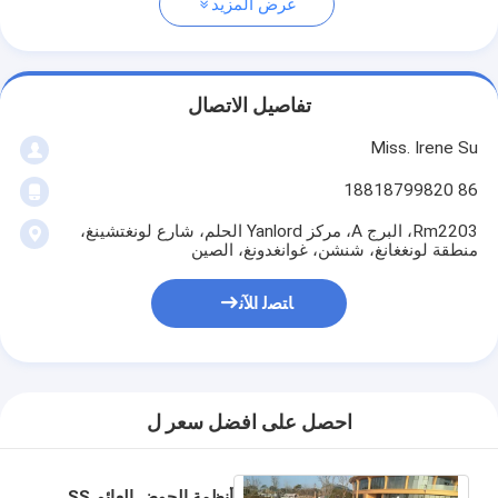
عرض المزيد
تفاصيل الاتصال
Miss. Irene Su
86 18818799820
Rm2203، البرج A، مركز Yanlord الحلم، شارع لونغتشينغ،
منطقة لونغغانغ، شنشن، غوانغدونغ، الصين
ﺎﺘﺼﻟ ﺍﻶﻧ
احصل على افضل سعر ل
أنظمة الحوض العائم SS