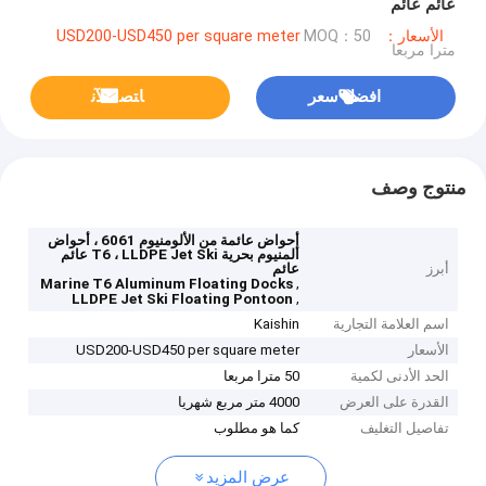
عائم عائم
الأسعار：USD200-USD450 per square meter
MOQ：50
مترا مربعا
افضل سعر
ﺎﺘﺼﻟ ﺍﻶﻧ
منتوج وصف
أحواض عائمة من الألومنيوم 6061 ، أحواض
ألمنيوم بحرية T6 ، LLDPE Jet Ski عائم
أبرز
عائم
,
Marine T6 Aluminum Floating Docks
,
LLDPE Jet Ski Floating Pontoon
اسم العلامة التجارية
Kaishin
الأسعار
USD200-USD450 per square meter
الحد الأدنى لكمية
50 مترا مربعا
القدرة على العرض
4000 متر مربع شهريا
تفاصيل التغليف
كما هو مطلوب
عرض المزيد