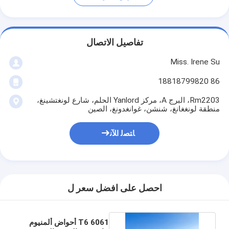
تفاصيل الاتصال
Miss. Irene Su
86 18818799820
Rm2203، البرج A، مركز Yanlord الحلم، شارع لونغتشينغ،
منطقة لونغغانغ، شنشن، غوانغدونغ، الصين
ﺎﺘﺼﻟ ﺍﻶﻧ
احصل على افضل سعر ل
6061 T6 أحواض ألمنيوم