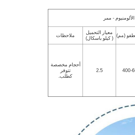
ألومنيوم - ممر
معيار التحميل
طفو (مم)
ملاحظات
(
كيلو باسكال)
أحجام مخصصة
400-
2.5
تتوفر
كطلب.