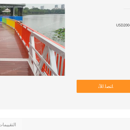
USD200-
ﺎﺘﺼﻟ ﺍﻶﻧ
التقييما