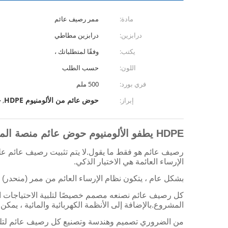
مادة:
ممر رصيف عائم
درابزين:
درابزين مطاطي
يكتب:
وفقًا لمتطلباتك ،
اللون:
حسب الطلب
فري بورد:
500 ملم
حوض عائم من الألومنيوم HDPE
ح
إبراز:
,
HDPE يطفو الألومنيوم حوض عائم منصة الممشى البحرية العائمة
رصيف عائم هو فقط ما يقول.لا يتم تثبيت رصيف عائم على 
الإرساء العائمة هي الاختيار الذكي.
بشكل عام ، يتكون نظام الإرساء العائم من ممر (منحدر) 
كل رصيف عائم نصنعه مصمم خصيصًا لتلبية الاحتياجات 
المشروع.بالإضافة إلى الأنظمة الكهربائية والمائية ، ي
من الضروري تصميم وهندسة وتصنيع كل رصيف عائم لتلبية ا