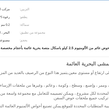
التزيين:
مركب ال
يطفو:
رغوة HDPE + EPS
سماكة:
0.2 مم ~ 15 مم أو حسب الطلب
مجموعة من تطبيق:
البحر ، 
بحجم:
مصنوعة
وض عائم من الألومنيوم 2.5 كيلو باسكال
منصة بحرية عائمة بأحجام مخصصة
,
ارتفاع أو مستوى معين.يتميز هذا النوع من الرصيف بالعديد من المزاي
، وممر ، وإصبع ، وسطح ، وكومة ، وعائم ، وغيرها من ملحقات الإرساء.
المحددة لكل مشروع ، ويمكن تصميمه للتعامل مع مجموعة واسعة من
مكن تركيب جميع ملحقات حوض السفن.
لمتطلبات المحددة للموقع.يمكن تصنيع أحواض الألمنيوم العائمة التي 