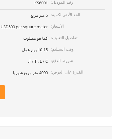
رقم الموديل:
KS6001
الحد الأدنى لكمية:
5 متر مربع
الأسعار:
USD500 per square meter
تفاصيل التغليف:
كما هو مطلوب
وقت التسليم:
10-15 يوم عمل
شروط الدفع:
T / T ، L / C.
القدرة على العرض:
4000 متر مربع شهريا