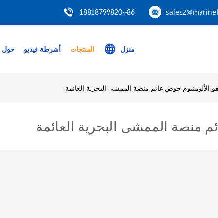
sales2@marinef
86--18818799820
منزل
المنتجات
أشرطة فيديو
حول ب