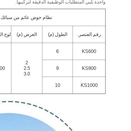
واحدة تلبي المتطلبات الوظيفية الدقيقة لتركيبها.
نظام حوض عائم من سبائك ال
رقم العنصر.
الطول (م)
العرض (م)
لوح ال
6
KS600
2
600
2.5
9
KS900
3.0
10
KS1000