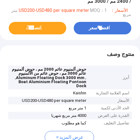
/ 2400 مم / 3000 مم
الأسعار：USD200-USD480 per square meter
MOQ：1 متر
مربع
افضل سعر
ﺎﺘﺼﻟ ﺍﻶﻧ
منتوج وصف
حوض ألمنيوم عائم 2000 مم ، حوض ألمنيوم
عائم 3000 مم ، حوض عائم من الألمنيوم
أبرز
,
,
Aluminum Floating Dock 3000 mm
Boat Aluminium Floating Pontoon
Dock
اسم العلامة التجارية
Kaishin
الأسعار
USD200-USD480 per square meter
الحد الأدنى لكمية
1 متر مربع
القدرة على العرض
4000 متر مربع شهريا
تفاصيل التغليف
كما هو مطلوب
عرض المزيد