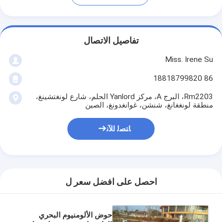
تفاصيل الاتصال
Miss. Irene Su
86 18818799820
Rm2203، البرج A، مركز Yanlord الحلم، شارع لونغتشينغ،
منطقة لونغغانغ، شنشن، غوانغدونغ، الصين
ﺎﺘﺼﻟ ﺍﻶﻧ
احصل على افضل سعر ل
حوض الألومنيوم البحري