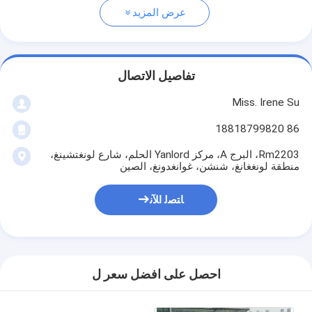
عرض المزيد
تفاصيل الاتصال
Miss. Irene Su
86 18818799820
Rm2203، البرج A، مركز Yanlord الحلم، شارع لونغتشينغ،
منطقة لونغغانغ، شنشن، غوانغدونغ، الصين
ﺎﺘﺼﻟ ﺍﻶﻧ
احصل على افضل سعر ل