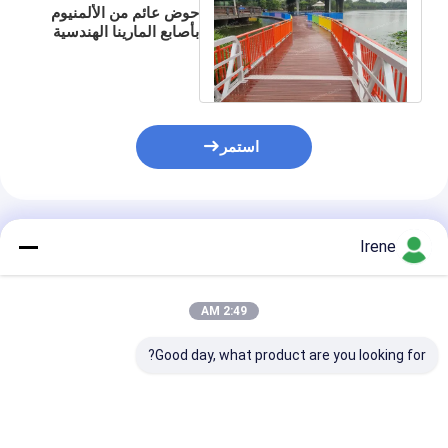
حوض عائم من الألمنيوم
بأصابع المارينا الهندسية
حوض عائم عائم
استمر
المنتجات الموصى بها
Irene
2:49 AM
Good day, what product are you looking for?
رصيف عائم من
أحواض عائمة بحرية
دائم سبائك الألو
الألومنيوم للمرسى
عائمة بحوض سكني عائم