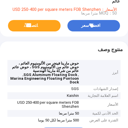
عائم
الأسعار：USD 250-400 per square meters FOB Shenzhen
MOQ：50 مترا مربعا
افضل سعر
ﺎﺘﺼﻟ ﺍﻶﻧ
منتوج وصف
حوض مارينا فينجر من الألومنيوم العائم ،
حوض عائم من الألومنيوم SGS ، حوض عائم
عائم من شركة مارينا الهندسية
أبرز
,
,
SGS Aluminum Floating Dock
Marina Engineering Floating Pontoon
Dock
إصدار الشهادات
SGS
اسم العلامة التجارية
Kaishin
USD 250-400 per square meters FOB
الأسعار
Shenzhen
الحد الأدنى لكمية
50 مترا مربعا
القدرة على العرض
500 مترا مربعا لكل 50 يوما