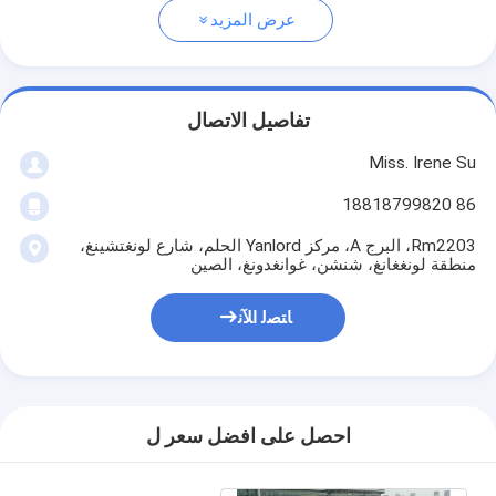
عرض المزيد
تفاصيل الاتصال
Miss. Irene Su
86 18818799820
Rm2203، البرج A، مركز Yanlord الحلم، شارع لونغتشينغ،
منطقة لونغغانغ، شنشن، غوانغدونغ، الصين
ﺎﺘﺼﻟ ﺍﻶﻧ
احصل على افضل سعر ل