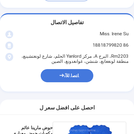
تفاصيل الاتصال
Miss. Irene Su
86 18818799820
Rm2203، البرج A، مركز Yanlord الحلم، شارع لونغتشينغ،
منطقة لونغغانغ، شنشن، غوانغدونغ، الصين
ﺎﺘﺼﻟ ﺍﻶﻧ
احصل على افضل سعر ل
حوض مارينا عائم
مكعبات حوض معياري