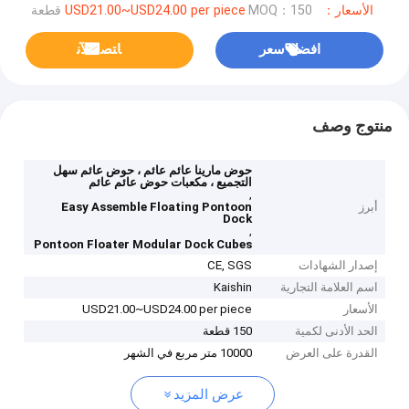
الأسعار：USD21.00~USD24.00 per piece
MOQ：150 قطعة
افضل سعر
ﺎﺘﺼﻟ ﺍﻶﻧ
منتوج وصف
حوض مارينا عائم عائم ، حوض عائم سهل
التجميع ، مكعبات حوض عائم عائم
,
أبرز
Easy Assemble Floating Pontoon
Dock
,
Pontoon Floater Modular Dock Cubes
إصدار الشهادات
CE, SGS
اسم العلامة التجارية
Kaishin
الأسعار
USD21.00~USD24.00 per piece
الحد الأدنى لكمية
150 قطعة
القدرة على العرض
10000 متر مربع في الشهر
عرض المزيد