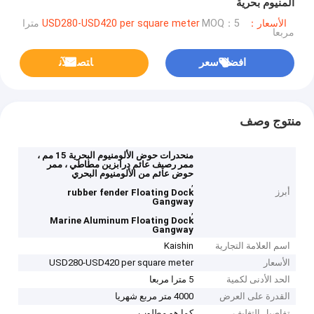
ألمنيوم بحرية
الأسعار：USD280-USD420 per square meter
MOQ：5 مترا
مربعا
افضل سعر
ﺎﺘﺼﻟ ﺍﻶﻧ
منتوج وصف
منحدرات حوض الألومنيوم البحرية 15 مم ،
ممر رصيف عائم درابزين مطاطي ، ممر
حوض عائم من الألومنيوم البحري
,
أبرز
rubber fender Floating Dock
Gangway
,
Marine Aluminum Floating Dock
Gangway
اسم العلامة التجارية
Kaishin
الأسعار
USD280-USD420 per square meter
الحد الأدنى لكمية
5 مترا مربعا
القدرة على العرض
4000 متر مربع شهريا
تفاصيل التغليف
كما هو مطلوب