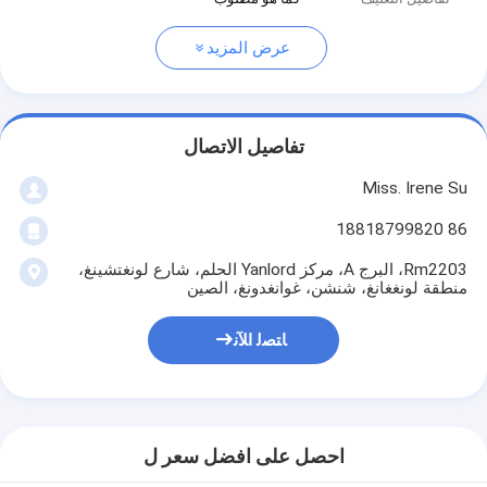
عرض المزيد
تفاصيل الاتصال
Miss. Irene Su
86 18818799820
Rm2203، البرج A، مركز Yanlord الحلم، شارع لونغتشينغ،
منطقة لونغغانغ، شنشن، غوانغدونغ، الصين
ﺎﺘﺼﻟ ﺍﻶﻧ
احصل على افضل سعر ل