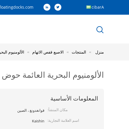
loatingdocks.com
Arabic
منزل
المنتجات
الاصبع قفص الاتهام
الألومنيوم الب
الألومنيوم البحرية العائمة حو
المعلومات الأساسية
مكان المنشأ:
قوانغدونغ ، الصين
اسم العلامة التجارية:
Kaishin