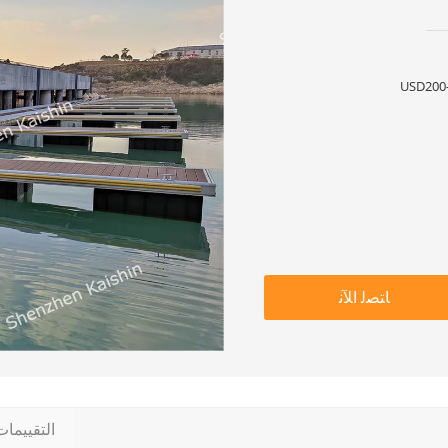
USD200-
ﺎﺘﺼﻟ ﺍﻶﻧ
التقييما