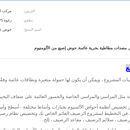
التزيين:
مركب ال
يطفو:
رغوة HDPE + EPS
اسم المنتج:
حوض عائ
مصدات مطاطية بحرية عائمة
حوض إصبع من الألومنيوم
,
,
ع
ت المشروع ، ويمكن أن يكون لها حمولة متغيرة ونطاقات عائمة وفقًا ل
ئمة مثل المراسي والمراسي الخاصة والجسور العائمة على ضفاف البحير
خصيص أنظمة أحواض الألمنيوم بخيارات وأنماط مختلفة - أسطح وأسطح و
دتك في التخطيط لمشروع الرصيف العائم الخاص بك وتخصيص نظام رصيف 
صيف ، سلالم الرصيف ، مقاعد الرصيف ، إلخ.