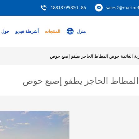
sales2@marinef
86--18818799820
منزل
المنتجات
أشرطة فيديو
حول ب
حرية العائمة حوض المطاط الحاجز يطفو إصبع حوض
ض المطاط الحاجز يطفو إصبع حوض