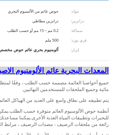
مواد:
حوض عائم من الألمنيوم البحري
درابزين:
درابزين مطاطي
سماكة:
0.2 مم ~ 15 مم أو حسب الطلب
فري بورد:
500 ملم
ألومنيوم بحري عائم حوض مخصص
إبراز:
المعدات البحرية عائم الألومنيوم الاصب
جميع أحواضنا العائمة مصممة حسب الطلب ، وفقًا لمتطلبا
مائية وجميع الملحقات للمستخدمين النهائيين.
يتم تطبيقه على نطاق واسع على العديد من الهياكل العا
أنظمة حوض الألومنيوم العائم متوفرة حسب الطلب.يمكن ت
للبحيرات وتطبيقات المياه العذبة الأخرى.يمكننا مساع
رائعة من ملحقات الرصيف - مصدات الرصيف ، مرابط الر