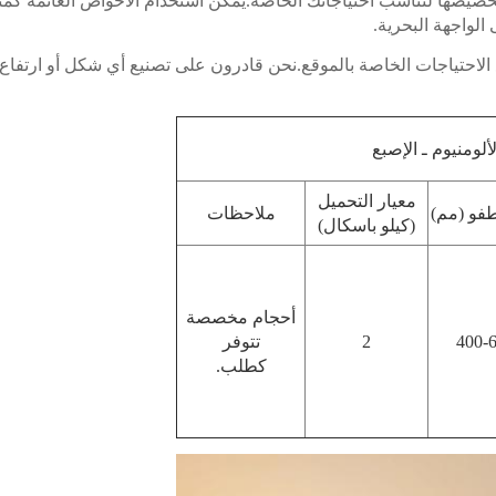
تخصيصها لتناسب احتياجاتك الخاصة.يمكن استخدام الأحواض العائمة كم
الواجهة البحرية.
لاحتياجات الخاصة بالموقع.نحن قادرون على تصنيع أي شكل أو ارتفاع
ومنيوم ـ الإصبع
معيار التحميل
طفو (مم)
ملاحظات
(كيلو باسكال)
أحجام مخصصة
400-
2
تتوفر
كطلب.