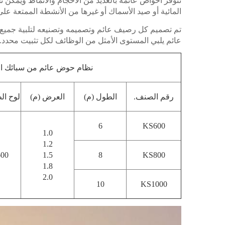
تتوفر أحواض عائمة بالعديد من الأحجام والأنماط ويمكن 
المائية أو صيد الأسماك أو غيرها من الأنشطة الممتعة على 
تم تصميم كل رصيف عائم وتصميمه وتصنيعه لتلبية جميع ا
عائم يلبي المستوى الأمثل من الوظائف لكل تثبيت محدد.
نظام حوض عائم من سبائك الأل
رقم الصنف.
الطول (م)
العرض (م)
لوح ال
6
KS600
1.0
1.2
600
1.5
8
KS800
1.8
2.0
10
KS1000