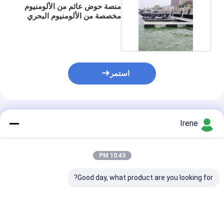
منصة حوض عائم من الألومنيوم
مخصصة من الألومنيوم البحري
6061 T6
استمر
المنتجات الموصى بها
Irene
10:43 PM
Good day, what product are you looking for?
رصيف عائم قابل
تجميع سهل مقاومة
رصيف عائم من 
للتخصيص لليخوت من
للأشعة فوق البنفسجية
الألومنيوم من ال