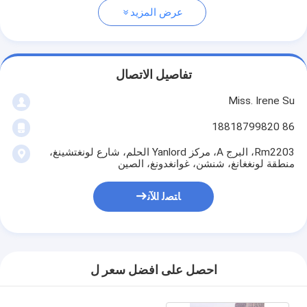
عرض المزيد
تفاصيل الاتصال
Miss. Irene Su
86 18818799820
Rm2203، البرج A، مركز Yanlord الحلم، شارع لونغتشينغ،
منطقة لونغغانغ، شنشن، غوانغدونغ، الصين
ﺎﺘﺼﻟ ﺍﻶﻧ
احصل على افضل سعر ل