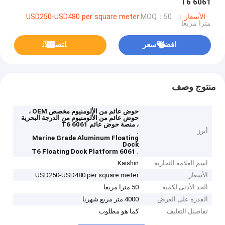
6061 T6
الأسعار：USD250-USD480 per square meter
MOQ：50
مترا مربعا
افضل سعر
ﺎﺘﺼﻟ ﺍﻶﻧ
منتوج وصف
حوض عائم من الألومنيوم مخصص OEM ،
حوض عائم من الألومنيوم من الدرجة البحرية
، منصة حوض عائم 6061 T6
أبرز
,
Marine Grade Aluminum Floating
Dock
,
6061 T6 Floating Dock Platform
اسم العلامة التجارية
Kaishin
الأسعار
USD250-USD480 per square meter
الحد الأدنى لكمية
50 مترا مربعا
القدرة على العرض
4000 متر مربع شهريا
تفاصيل التغليف
كما هو مطلوب