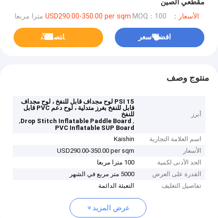
مقطعي الصين
الأسعار：USD290.00-350.00 per sqm
MOQ：100 مترا مربعا
افضل سعر
ﺎﺘﺼﻟ ﺍﻶﻧ
منتوج وصف
15 PSI لوح مجداف قابل للنفخ ، لوح مجداف
قابل للنفخ بغرز متدلية ، لوح دعم PVC قابل
أبرز
للنفخ
,
,
Drop Stitch Inflatable Paddle Board
PVC Inflatable SUP Board
اسم العلامة التجارية
Kaishin
الأسعار
USD290.00-350.00 per sqm
الحد الأدنى لكمية
100 مترا مربعا
القدرة على العرض
5000 متر مربع في الشهر
تفاصيل التغليف
التعبئة الدائمة
عرض المزيد