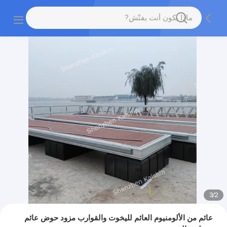
3
/
2
عائم من الألومنيوم العائم لليخوت والقوارب مزود حوض عائم