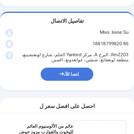
تفاصيل الاتصال
Miss. Irene Su
86 18818799820
Rm2203، البرج A، مركز Yanlord الحلم، شارع لونغتشينغ،
منطقة لونغغانغ، شنشن، غوانغدونغ، الصين
ﺎﺘﺼﻟ ﺍﻶﻧ
احصل على افضل سعر ل
عائم من الألومنيوم العائم
لليخوت والقوارب مزود حوض