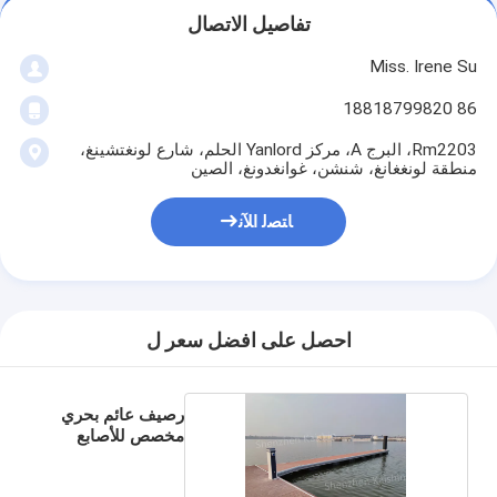
تفاصيل الاتصال
Miss. Irene Su
86 18818799820
Rm2203، البرج A، مركز Yanlord الحلم، شارع لونغتشينغ،
منطقة لونغغانغ، شنشن، غوانغدونغ، الصين
ﺎﺘﺼﻟ ﺍﻶﻧ
احصل على افضل سعر ل
رصيف عائم بحري
مخصص للأصابع
البحرية