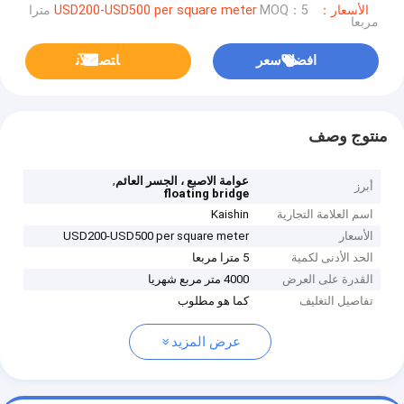
الأسعار：USD200-USD500 per square meter
MOQ：5 مترا
مربعا
افضل سعر
ﺎﺘﺼﻟ ﺍﻶﻧ
منتوج وصف
,
عوامة الاصبع ، الجسر العائم
أبرز
floating bridge
اسم العلامة التجارية
Kaishin
الأسعار
USD200-USD500 per square meter
الحد الأدنى لكمية
5 مترا مربعا
القدرة على العرض
4000 متر مربع شهريا
تفاصيل التغليف
كما هو مطلوب
عرض المزيد