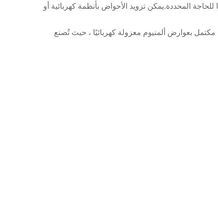
لحاجة المحددة.يمكن تزويد الأحواض بأنظمة كهربائية أو
صول على إطار دعم صلب ، مكتمل بعوارض ألمنيوم معزولة كهربائيًا ، حيث تُصنع