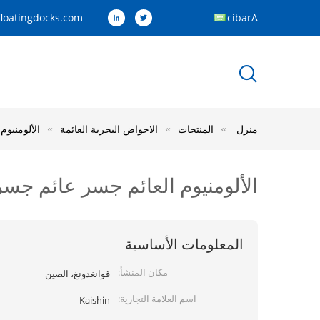
loatingdocks.com
Arabic
منزل
المنتجات
الاحواض البحرية العائمة
الألومنيوم
الألومنيوم العائم جسر عائم جسر ا
المعلومات الأساسية
مكان المنشأ:
قوانغدونغ، الصين
اسم العلامة التجارية:
Kaishin