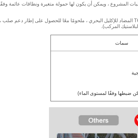
ت المشروع ، ويمكن أن يكون لها حمولة متغيرة ونطاقات عائمة وفقًا ل
يتكون الهيكل الرئيسي لهيكل الإطار من ألومنيوم 6061-T6 المضاد للإكليل البحري ، ملحومًا معًا للح
سمات
ية
ن ضبطها وفقًا لمستوى الماء)