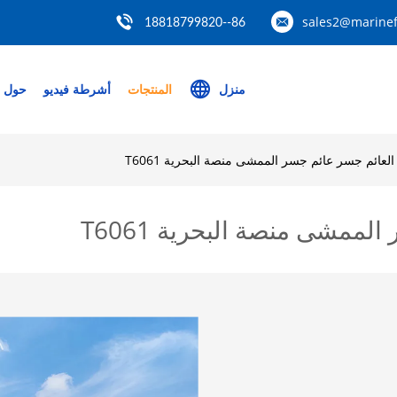
sales2@marinef
86--18818799820
منزل
المنتجات
أشرطة فيديو
حول ب
 العائم جسر عائم جسر الممشى منصة البحرية T6061
لممشى منصة البحرية T6061