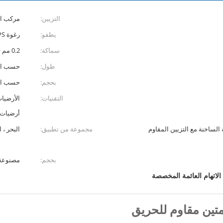
التزيين:
مركب ال
يطفو:
رغوة HDPE + EPS
سماكة:
0.2 مم ~ 15 مم أو حسب الطلب
طول:
حسب ا
بحجم:
حسب ا
التقنيات:
الأرضيات
أرضيات م
لساخنة مع التزيين المقاوم
مجموعة من تطبيق:
البحر ، 
بحجم:
مصنوعة
لاتهام العائمة المخصصة
ين مقاوم للحريق