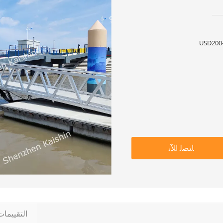
USD200-
ﺎﺘﺼﻟ ﺍﻶﻧ
التقييما