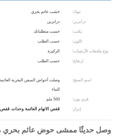
مواد:
خشب عائم بحري
درابزين:
درابزين
يكتب:
حسب متطلباتك
اللون:
حسب الطلب
نوع ملحقات الأرضيات:
الركيزة
ارتفاع:
حسب الطلب
اسم المنتج:
وصلت أحواض السفن البحرية العائمة ا
للماء
فري بورد:
500 ملم
قفص الاتهام العائمة وحدات
قفص ا
إبراز:
,
وصل حديثًا ممشى حوض عائم بحري مت