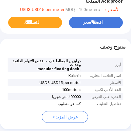
Acidproof المملحة
الأسعار：USD3-USD15 per meter
MOQ：100meters
افضل سعر
ﺎﺘﺼﻟ ﺍﻶﻧ
منتوج وصف
درابزين المطاط قارب ، قفص الاتهام العائمة
أبرز
وحدات
,
modular floating dock
اسم العلامة التجارية
Kaishin
الأسعار
USD3-USD15 per meter
الحد الأدنى لكمية
100meters
القدرة على العرض
400000 متر شهريا
تفاصيل التغليف
كما هو مطلوب
عرض المزيد