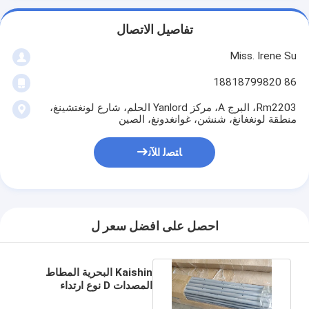
تفاصيل الاتصال
Miss. Irene Su
86 18818799820
Rm2203، البرج A، مركز Yanlord الحلم، شارع لونغتشينغ،
منطقة لونغغانغ، شنشن، غوانغدونغ، الصين
ﺎﺘﺼﻟ ﺍﻶﻧ
احصل على افضل سعر ل
Kaishin البحرية المطاط
المصدات D نوع ارتداء
مقاومة / Acidproof