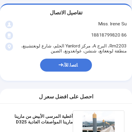
تفاصيل الاتصال
Miss. Irene Su
86 18818799820
Rm2203، البرج A، مركز Yanlord الحلم، شارع لونغتشينغ،
منطقة لونغغانغ، شنشن، غوانغدونغ، الصين
ﺎﺘﺼﻟ ﺍﻶﻧ
احصل على افضل سعر ل
أغطية المرسى الأبيض من مارينا
مارينا المواصفات العادية D325
D410 D500