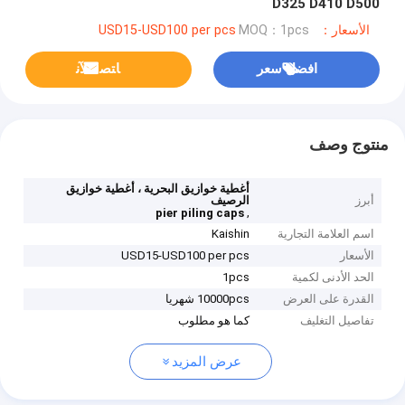
D325 D410 D500
الأسعار：USD15-USD100 per pcs
MOQ：1pcs
افضل سعر
ﺎﺘﺼﻟ ﺍﻶﻧ
منتوج وصف
أغطية خوازيق البحرية ، أغطية خوازيق
أبرز
الرصيف
,
pier piling caps
اسم العلامة التجارية
Kaishin
الأسعار
USD15-USD100 per pcs
الحد الأدنى لكمية
1pcs
القدرة على العرض
10000pcs شهريا
تفاصيل التغليف
كما هو مطلوب
عرض المزيد