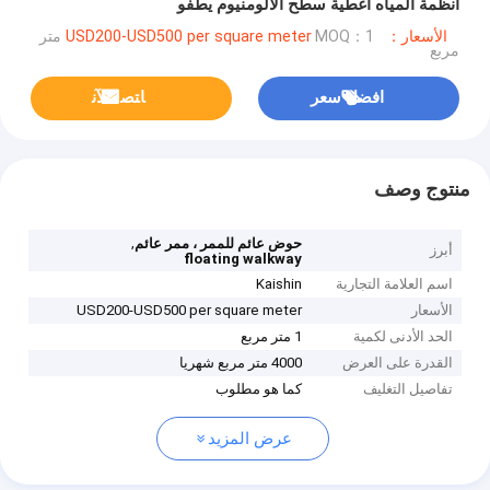
أنظمة المياه أغطية سطح الألومنيوم يطفو
الأسعار：USD200-USD500 per square meter
MOQ：1 متر
مربع
افضل سعر
ﺎﺘﺼﻟ ﺍﻶﻧ
منتوج وصف
,
حوض عائم للممر ، ممر عائم
أبرز
floating walkway
اسم العلامة التجارية
Kaishin
الأسعار
USD200-USD500 per square meter
الحد الأدنى لكمية
1 متر مربع
القدرة على العرض
4000 متر مربع شهريا
تفاصيل التغليف
كما هو مطلوب
عرض المزيد