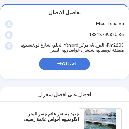
تفاصيل الاتصال
Miss. Irene Su
86 18818799820
Rm2203، البرج A، مركز Yanlord الحلم، شارع لونغتشينغ،
منطقة لونغغانغ، شنشن، غوانغدونغ، الصين
ﺎﺘﺼﻟ ﺍﻶﻧ
احصل على افضل سعر ل
جديد مستقر عائم جسر البحر
الألومنيوم أحواض عائمة رصيف
أنظمة المياه أغطية سطح الألومنيوم