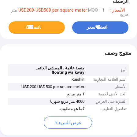
الرصيف
الأسعار：USD200-USD500 per square meter
MOQ：1 متر
مربع
افضل سعر
ﺎﺘﺼﻟ ﺍﻶﻧ
منتوج وصف
,
منصة عائمة ، الممشى العائم
أبرز
floating walkway
اسم العلامة التجارية
Kaishin
الأسعار
USD200-USD500 per square meter
الحد الأدنى لكمية
1 متر مربع
القدرة على العرض
4000 متر مربع شهريا
تفاصيل التغليف
كما هو مطلوب
عرض المزيد