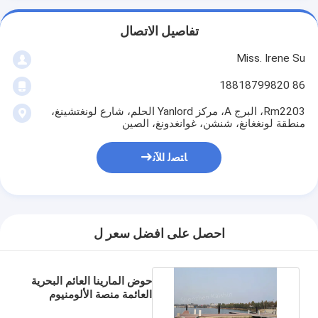
تفاصيل الاتصال
Miss. Irene Su
86 18818799820
Rm2203، البرج A، مركز Yanlord الحلم، شارع لونغتشينغ،
منطقة لونغغانغ، شنشن، غوانغدونغ، الصين
ﺎﺘﺼﻟ ﺍﻶﻧ
احصل على افضل سعر ل
حوض المارينا العائم البحرية
العائمة منصة الألومنيوم
بركة عائمة الرصيف