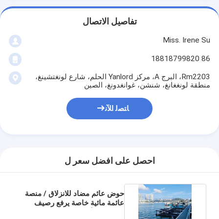
تفاصيل الاتصال
Miss. Irene Su
86 18818799820
Rm2203، البرج A، مركز Yanlord الحلم، شارع لونغتشينغ،
منطقة لونغغانغ، شنشن، غوانغدونغ، الصين
ﺎﺘﺼﻟ ﺍﻶﻧ
احصل على افضل سعر ل
حوض عائم مضاد للانزلاق / منصة
عائمة مائية خاصة يرفع رصيف
عائم من الألومنيوم