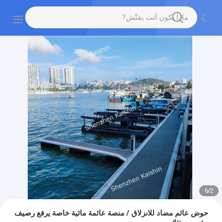
6
/
2
حوض عائم مضاد للانزلاق / منصة عائمة مائية خاصة يرفع رصيف