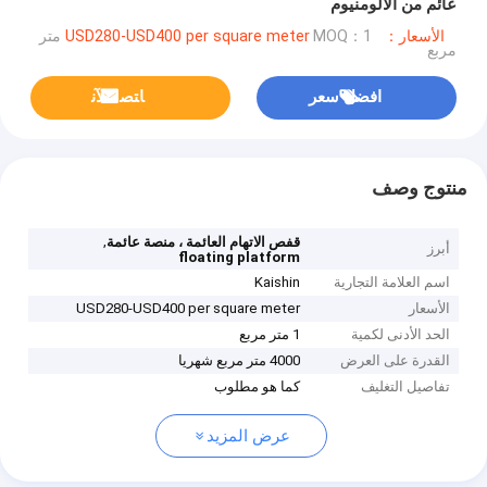
عائم من الألومنيوم
الأسعار：USD280-USD400 per square meter
MOQ：1 متر
مربع
افضل سعر
ﺎﺘﺼﻟ ﺍﻶﻧ
منتوج وصف
,
قفص الاتهام العائمة ، منصة عائمة
أبرز
floating platform
اسم العلامة التجارية
Kaishin
الأسعار
USD280-USD400 per square meter
الحد الأدنى لكمية
1 متر مربع
القدرة على العرض
4000 متر مربع شهريا
تفاصيل التغليف
كما هو مطلوب
عرض المزيد