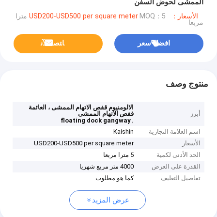
الممشى لحوض السفن
الأسعار：USD200-USD500 per square meter
MOQ：5 مترا
مربعا
افضل سعر
ﺎﺘﺼﻟ ﺍﻶﻧ
منتوج وصف
الالومنيوم قفص الاتهام الممشى ، العائمة
أبرز
قفص الاتهام الممشى
,
floating dock gangway
اسم العلامة التجارية
Kaishin
الأسعار
USD200-USD500 per square meter
الحد الأدنى لكمية
5 مترا مربعا
القدرة على العرض
4000 متر مربع شهريا
تفاصيل التغليف
كما هو مطلوب
عرض المزيد