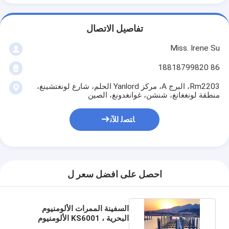
تفاصيل الاتصال
Miss. Irene Su
86 18818799820
Rm2203، البرج A، مركز Yanlord الحلم، شارع لونغتشينغ،
منطقة لونغغانغ، شنشن، غوانغدونغ، الصين
ﺎﺘﺼﻟ ﺍﻶﻧ
احصل على افضل سعر ل
السفينة الممرات الألومنيوم
البحرية ، KS6001 الألومنيوم
الممشى لحوض السفن