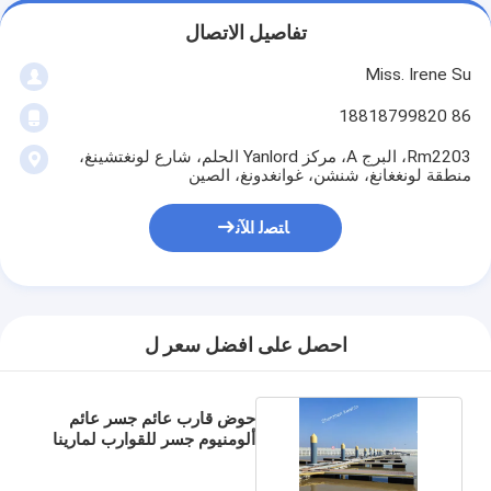
تفاصيل الاتصال
Miss. Irene Su
86 18818799820
Rm2203، البرج A، مركز Yanlord الحلم، شارع لونغتشينغ،
منطقة لونغغانغ، شنشن، غوانغدونغ، الصين
ﺎﺘﺼﻟ ﺍﻶﻧ
احصل على افضل سعر ل
حوض قارب عائم جسر عائم
ألومنيوم جسر للقوارب لمارينا
لليخوت