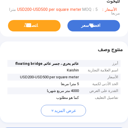
لليخوت
الأسعار：USD200-USD500 per square meter
MOQ：5 مترا
مربعا
افضل سعر
ﺎﺘﺼﻟ ﺍﻶﻧ
منتوج وصف
أبرز
,
عائم بحري ، جسر عائم
floating bridge
اسم العلامة التجارية
Kaishin
الأسعار
USD200-USD500 per square meter
الحد الأدنى لكمية
5 مترا مربعا
القدرة على العرض
4000 متر مربع شهريا
تفاصيل التغليف
كما هو مطلوب
عرض المزيد