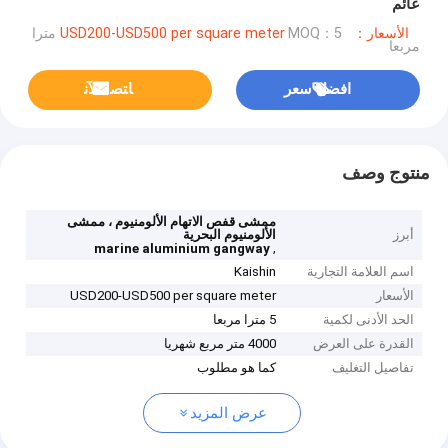
عائم
الأسعار：USD200-USD500 per square meter
MOQ：5 مترا
مربعا
افضل سعر
ﺎﺘﺼﻟ ﺍﻶﻧ
منتوج وصف
ممشى قفص الاتهام الألومنيوم ، ممشى
أبرز
الألومنيوم البحرية
,
marine aluminium gangway
اسم العلامة التجارية
Kaishin
الأسعار
USD200-USD500 per square meter
الحد الأدنى لكمية
5 مترا مربعا
القدرة على العرض
4000 متر مربع شهريا
تفاصيل التغليف
كما هو مطلوب
عرض المزيد