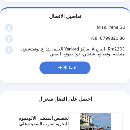
تفاصيل الاتصال
Miss. Irene Su
86 18818799820
Rm2203، البرج A، مركز Yanlord الحلم، شارع لونغتشينغ،
منطقة لونغغانغ، شنشن، غوانغدونغ، الصين
ﺎﺘﺼﻟ ﺍﻶﻧ
احصل على افضل سعر ل
تخصيص الممشى الألومنيوم
البحرية لقارب السفينة على
رصيف عائم